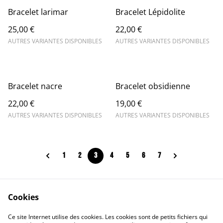
Bracelet larimar
Bracelet Lépidolite
25,00 €
22,00 €
AUTRES VARIANTES DISPONIBLES
AUTRES VARIANTES DISPONIBLES
Bracelet nacre
Bracelet obsidienne
22,00 €
19,00 €
AUTRES VARIANTES DISPONIBLES
AUTRES VARIANTES DISPONIBLES
1
2
3
4
5
6
7
Cookies
Contact Us
Legal Terms
Ce site Internet utilise des cookies. Les cookies sont de petits fichiers qui
Privacy Policy
Cookie Policy