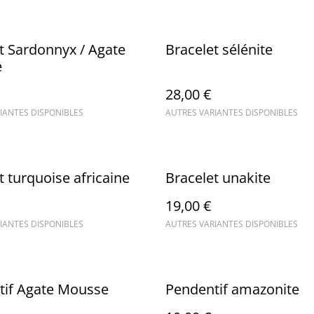
t Sardonnyx / Agate
Bracelet sélénite
e
28,00 €
IANTES DISPONIBLES
AUTRES VARIANTES DISPONIBLES
t turquoise africaine
Bracelet unakite
19,00 €
IANTES DISPONIBLES
AUTRES VARIANTES DISPONIBLES
tif Agate Mousse
Pendentif amazonite