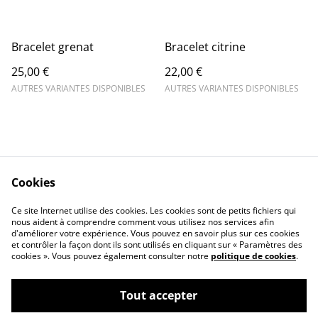
Bracelet grenat
Bracelet citrine
25,00 €
22,00 €
AUTRES VARIANTES DISPONIBLES
AUTRES VARIANTES DISPONIBLES
Cookies
Contact Us
Legal Terms
Ce site Internet utilise des cookies. Les cookies sont de petits fichiers qui
Privacy Policy
Cookie Policy
nous aident à comprendre comment vous utilisez nos services afin
d'améliorer votre expérience. Vous pouvez en savoir plus sur ces cookies
et contrôler la façon dont ils sont utilisés en cliquant sur « Paramètres des
cookies ». Vous pouvez également consulter notre
politique de cookies
.
Tout accepter
©
2026
Terra Nova Minéraux