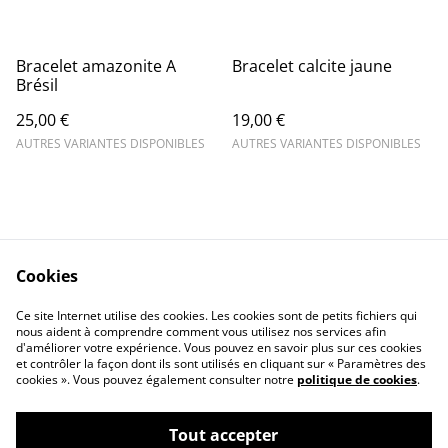
Bracelet amazonite A
Bracelet calcite jaune
Brésil
25,00 €
19,00 €
AUTRES VARIANTES DISPONIBLES
AUTRES VARIANTES DISPONIBLES
Cookies
Contact Us
Legal Terms
Ce site Internet utilise des cookies. Les cookies sont de petits fichiers qui
Privacy Policy
Cookie Policy
nous aident à comprendre comment vous utilisez nos services afin
d'améliorer votre expérience. Vous pouvez en savoir plus sur ces cookies
et contrôler la façon dont ils sont utilisés en cliquant sur « Paramètres des
cookies ». Vous pouvez également consulter notre
politique de cookies
.
Tout accepter